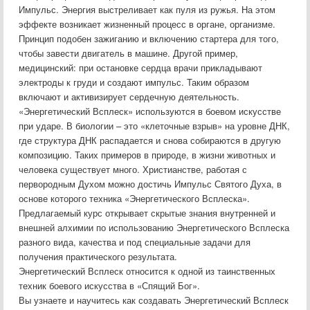
Импульс. Энергия выстреливает как пуля из ружья. На этом
эффекте возникает жизненный процесс в органе, организме.
Принцип подобен зажиганию и включению стартера для того,
чтобы завести двигатель в машине. Другой пример,
медицинский: при остановке сердца врачи прикладывают
электроды к груди и создают импульс. Таким образом
включают и активизирует сердечную деятельность.
«Энергетический Всплеск» используются в боевом искусстве
при ударе. В биологии – это «клеточные взрыв» на уровне ДНК,
где структура ДНК распадается и снова собираются в другую
композицию. Таких примеров в природе, в жизни животных и
человека существует много. Христианстве, работая с
первородным Духом можно достичь Импульс Святого Духа, в
основе которого техника «Энергетического Всплеска».
Предлагаемый курс открывает скрытые знания внутренней и
внешней алхимии по использованию Энергетического Всплеска
разного вида, качества и под специальные задачи для
получения практического результата.
Энергетический Всплеск относится к одной из таинственных
техник боевого искусства в «Спящий Бог».
Вы узнаете и научитесь как создавать Энергетический Всплеск