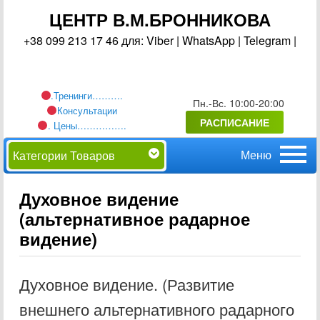
ЦЕНТР В.М.БРОННИКОВА
+38 099 213 17 46 для: Viber | WhatsApp | Telegram |
.Тренинги……….
Пн.-Вс. 10:00-20:00
Консультации
РАСПИСАНИЕ
. Цены…………….
Главное
Перейти
Категории Товаров
меню
к
Духовное видение
(альтернативное радарное
основному
видение)
содержимому
Духовное видение. (Развитие
внешнего альтернативного радарного