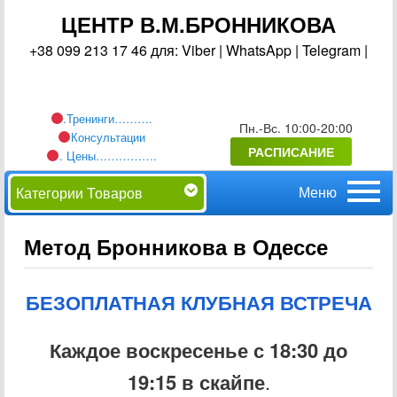
ЦЕНТР В.М.БРОННИКОВА
+38 099 213 17 46 для: Viber | WhatsApp | Telegram |
.Тренинги……….
Пн.-Вс. 10:00-20:00
Консультации
РАСПИСАНИЕ
. Цены…………….
Главное
Перейти
Категории Товаров
меню
к
Метод Бронникова в Одессе
основному
БЕЗОПЛАТНАЯ КЛУБНАЯ ВСТРЕЧА
содержимому
Каждое воскресенье с 18:30 до
19:15 в скайпе
.