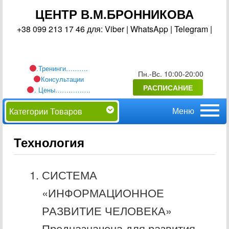
ЦЕНТР В.М.БРОННИКОВА
+38 099 213 17 46 для: Viber | WhatsApp | Telegram |
.Тренинги……….
Пн.-Вс. 10:00-20:00
Консультации
РАСПИСАНИЕ
. Цены…………….
Главное
Перейти
Категории Товаров
меню
к
Технология
основному
СИСТЕМА
содержимому
«ИНФОРМАЦИОННОЕ
РАЗВИТИЕ ЧЕЛОВЕКА»
Предназначена для развития