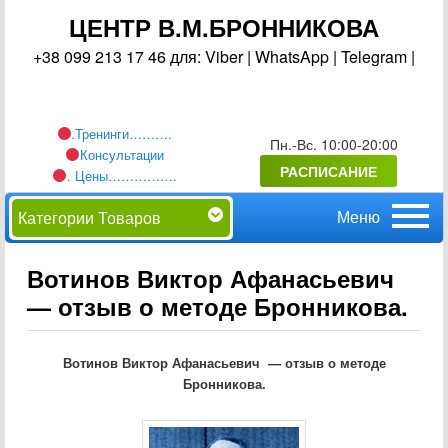
ЦЕНТР В.М.БРОННИКОВА
+38 099 213 17 46 для: Viber | WhatsApp | Telegram |
.Тренинги……….
Пн.-Вс. 10:00-20:00
Консультации
РАСПИСАНИЕ
. Цены…………….
Главное
Перейти
Категории Товаров
меню
к
Вотинов Виктор Афанасьевич
— отзыв о методе Бронникова.
основному
содержимому
Вотинов Виктор Афанасьевич
—
отзыв
о
методе
Бронникова
.